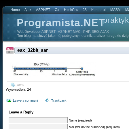
Home
Ajax
ASP.NET
C#
Html/Css
JS
Kendo-ui
MASM
M
praktyk
Programista.NET
WebDeveloper ASP.NET | ASP.NET MVC | PHP, SEO, AJAX
Ten blog ma służyć jako mój podręczny notatnik, a także narzędzie dzi
cze
eax_32bit_sar
30
none
Wyświetleń: 24
Leave a comment
Trackback
Leave a Reply
Name (required)
Mail (will not be published) (required)