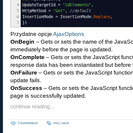
4
UpdateTargetId
=
"idElementu"
,
5
HttpMethod
=
"Get"
,
//default
6
InsertionMode
=
InsertionMode
.
Replace
,
7
}
)
Przydatne opcje
AjaxOptions
OnBegin
– Gets or sets the name of the JavaScri
immediately before the page is updated.
OnComplete
– Gets or sets the JavaScript func
response data has been instantiated but before 
OnFailure
– Gets or sets the JavaScript function 
update fails.
OnSuccess
– Gets or sets the JavaScript functio
page is successfully updated.
continue reading…
2 komentarze
mvc
,
razor