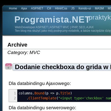
Home
Ajax
ASP.NET
C#
Html/Css
JS
Kendo-ui
MASM
M
praktyk
Programista.NET
WebDeveloper ASP.NET | ASP.NET MVC | PHP, SEO, AJAX
Ten blog ma służyć jako mój podręczny notatnik, a także narzędzie dzi
Archive
Category: MVC
mar
Dodanie checkboxa do grida w
6
Dla databindingu Ajaxowego:
1
columns
.
Bound
(
p
=>
p
.
Title
)
2
.
ClientTemplate
(
"<input type='checkbox' na
Dla databindingu serwerowego: