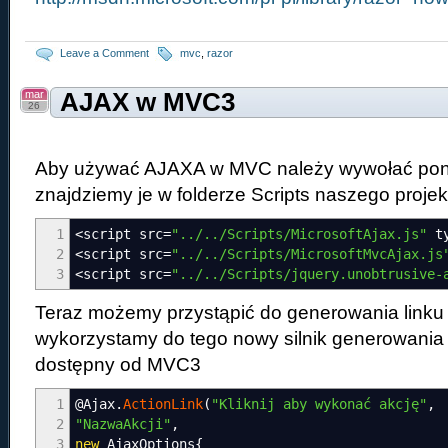
Leave a Comment
mvc
,
razor
mar
AJAX w MVC3
26
Aby używać AJAXA w MVC należy wywołać poniż
znajdziemy je w folderze Scripts naszego projek
1
<
script src
=
"../../Scripts/MicrosoftAjax.js"
ty
2
<
script src
=
"../../Scripts/MicrosoftMvcAjax.js
3
<
script src
=
"../../Scripts/jquery.unobtrusive-
Teraz możemy przystąpić do generowania linku n
wykorzystamy do tego nowy silnik generowania
dostępny od MVC3
1
@Ajax
.
ActionLink
(
"Kliknij aby wykonać akcję"
,
2
"NazwaAkcji"
,
3
new
AjaxOptions
{