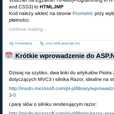
Voucher na Egzamin 70-480(Programming in HT
and CSS3) to
HTMLJMP
Kod należy wkleić na stronie
Prometric
przy wyb
płatności.
continue reading…
5 komentarzy
css3
,
html5
,
javascript
,
mvc
cze
Krótkie wprowadzenie do ASP.N
9
Dzisiaj na szybko, dwa linki do artykułów Piotra 
dotyczących MVC3 i silnika Razor, idealne na s
http://msdn.microsoft.com/pl-pl/library/wprowad
3-0
I parę słów o silniku renderującym razor:
http://msdn.microsoft.com/pl-pl/library/razor–now