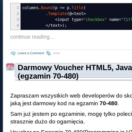
1
columns
.
Bound
(
p
=>
p
.
Title
)
2
.
Template
(
@
<
text
>
3
<
input type
=
"checkbox"
name
=
"Tit
4
</
text
>
)
;
continue reading…
Leave a Comment
none
gru
Darmowy Voucher HTML5, Java
11
(egzamin 70-480)
Zapraszam wszystkich web developerów do skor
jaką jest darmowy kod na egzamin
70-480
.
Sam już jestem po egzaminie, mogę tylko polecić
strasznie dużo do ogarnięcia.