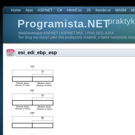
Home
Ajax
ASP.NET
C#
Html/Css
JS
Kendo-ui
MASM
M
praktyk
Programista.NET
WebDeveloper ASP.NET | ASP.NET MVC | PHP, SEO, AJAX
Ten blog ma służyć jako mój podręczny notatnik, a także narzędzie dzi
cze
esi_edi_ebp_esp
30