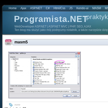
Home
Ajax
ASP.NET
C#
Html/Css
JS
Kendo-ui
MASM
M
praktyk
Programista.NET
WebDeveloper ASP.NET | ASP.NET MVC | PHP, SEO, AJAX
Ten blog ma służyć jako mój podręczny notatnik, a także narzędzie dzi
cze
masm5
30
none