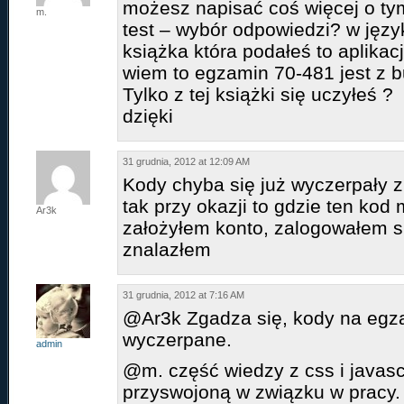
możesz napisać coś więcej o tym
m.
test – wybór odpowiedzi? w języ
książka która podałeś to aplikac
wiem to egzamin 70-481 jest z b
Tylko z tej książki się uczyłeś ?
dzięki
31 grudnia, 2012 at 12:09 AM
Kody chyba się już wyczerpały z
tak przy okazji to gdzie ten kod
Ar3k
założyłem konto, zalogowałem si
znalazłem
31 grudnia, 2012 at 7:16 AM
@Ar3k Zgadza się, kody na egz
wyczerpane.
admin
@m. część wiedzy z css i javasc
przyswojoną w związku w pracy. 