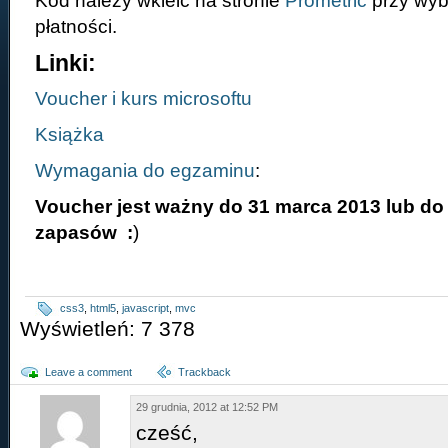
Kod należy wkleić na stronie
Prometric
przy wyb
płatności.
Linki:
Voucher i kurs microsoftu
Książka
Wymagania do egzaminu
:
Voucher jest ważny do 31 marca 2013 lub do
zapasów :
)
css3
,
html5
,
javascript
,
mvc
Wyświetleń: 7 378
Leave a comment
Trackback
29 grudnia, 2012 at 12:52 PM
cześć,