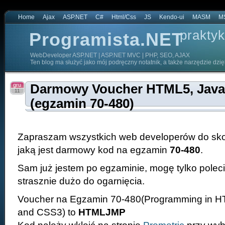
Home
Ajax
ASP.NET
C#
Html/Css
JS
Kendo-ui
MASM
M
praktyk
Programista.NET
WebDeveloper ASP.NET | ASP.NET MVC | PHP, SEO, AJAX
Ten blog ma służyć jako mój podręczny notatnik, a także narzędzie dzi
gru
Darmowy Voucher HTML5, Java
11
(egzamin 70-480)
Zapraszam wszystkich web developerów do skor
jaką jest darmowy kod na egzamin
70-480
.
Sam już jestem po egzaminie, mogę tylko polecić
strasznie dużo do ogarnięcia.
Voucher na Egzamin 70-480(Programming in HT
and CSS3) to
HTMLJMP