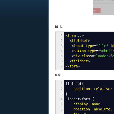
html:
1
<
form
..>
2
<
fieldset
>
3
<
input
type
=
"file"
i
4
<
button
type
=
"submit
5
<
div
class
=
"loader-f
6
<
fieldset
>
7
<
/
form
>
css:
1
fieldset
{
2
position
:
relative
;
3
}
4
.loader-form
{
5
display
:
none
;
6
position
:
absolute
;