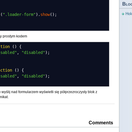
Blo
Hol
d
(
".loader-form"
)
.
show
(
)
;
ty prostym kodem
ction
(
)
{
isabled"
,
"disabled"
)
;
nction
(
)
{
isabled"
,
"disabled"
)
;
wyślij nad formularzem wyświetli się półprzezroczysty blok z
ikat.
Comments