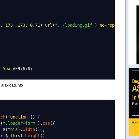
3
,
173
,
173
,
0.71
)
url
(
"../loading.gif"
)
no-repeat
cente
x
5px
#F97676
;
 ajaxload.info
ach
(
function
(
)
{
d
(
".loader-form"
)
.
css
(
{
:
$
(
this
)
.
width
(
)
,
"
:
$
(
this
)
.
height
(
)