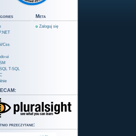
gories
Meta
x
Zaloguj się
P.NET
l/Css
do-ui
SM
div
>
SQL T-SQL
C
lnie
ECAM:
tnio przeczytane: