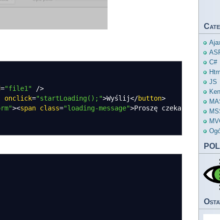
Cate
Aja
AS
C#
Htm
JS
d
=
"file1"
/
>
Ken
"
onclick
=
"startLoading();"
>
Wyślij
<
/
button
>
MA
orm"
><
span
class
=
"loading-message"
>
Proszę czekać
<
span
><
/
MS
MV
Ogó
POL
Osta