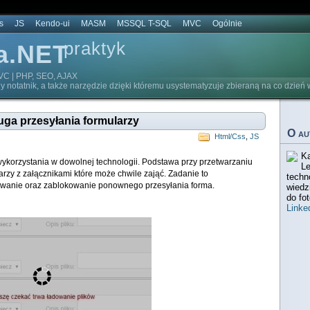
s
JS
Kendo-ui
MASM
MSSQL T-SQL
MVC
Ogólnie
praktyk
a.NET
C | PHP, SEO, AJAX
y notatnik, a także narzędzie dzięki któremu usystematyzuje zbieraną na co dzień 
ga przesyłania formularzy
O au
Html/Css
,
JS
Ka
wykorzystania w dowolnej technologii. Podstawa przy przetwarzaniu
Le
rzy z załącznikami które może chwile zająć. Zadanie to
techn
ywanie oraz zablokowanie ponownego przesyłania forma.
wiedz
do fot
Linke