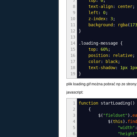
7
top
:
0
;
8
text-align
:
center
;
9
left
:
0
;
10
z-index
:
3
;
11
background
:
rgba
(
17
12
}
13
14
.loading-message
{
15
top
:
60%
;
16
position
:
relative
;
17
color
:
black
;
18
text-shadow
:
1px
1p
19
}
plik loading.gif można pobrać np ze strony:
javascript:
1
function
startLoading
(
)
2
{
3
$
(
"fieldset"
)
.
e
4
$
(
this
)
.
fin
5
"width"
6
"height