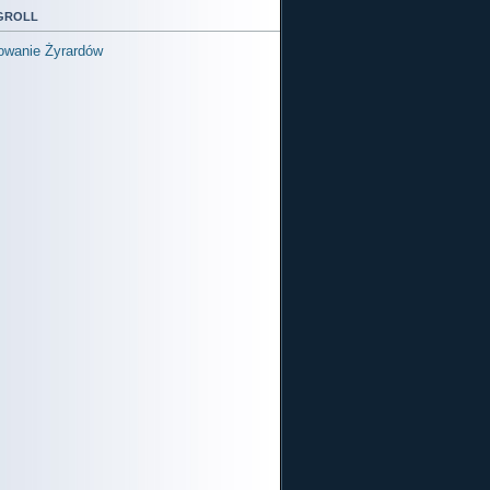
groll
owanie Żyrardów