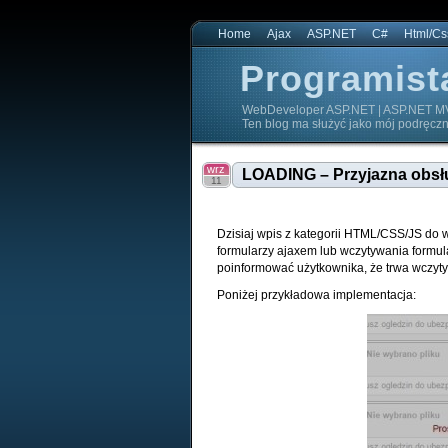
Home
Ajax
ASP.NET
C#
Html/Cs
Programist
WebDeveloper ASP.NET | ASP.NET MV
Ten blog ma służyć jako mój podręczn
Programista.NET
wrz
LOADING – Przyjazna obsłu
11
Dzisiaj wpis z kategorii HTML/CSS/JS do 
formularzy ajaxem lub wczytywania formula
poinformować użytkownika, że trwa wczyt
Poniżej przykładowa implementacja: