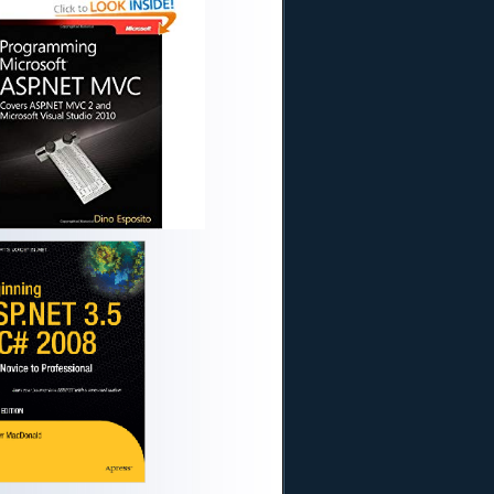
r
center
;