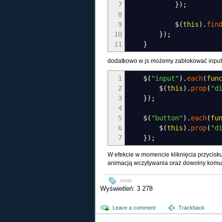
7
}
)
;
8
9
$
(
this
)
.
fin
10
}
)
;
11
}
dodatkowo w js możemy zablokować inpu
1
$
(
"input"
)
.
each
(
fun
2
$
(
this
)
.
prop
(
"d
3
}
)
;
4
5
$
(
"button"
)
.
each
(
fu
6
$
(
this
)
.
prop
(
"d
7
}
)
;
W efekcie w momencie kliknięcia przycisku 
animacją wczytywania oraz dowolny komun
none
Wyświetleń: 3 278
Leave a comment
Trackback