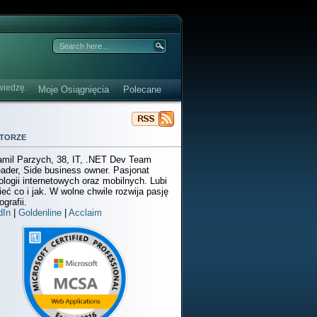
wiedzę.
Moje Osiągnięcia
Polecane
torze
mil Parzych, 38, IT, .NET Dev Team
ader, Side business owner. Pasjonat
ologii internetowych oraz mobilnych. Lubi
ieć co i jak. W wolne chwile rozwija pasję
ografii.
dIn
|
Goldenline
|
Acclaim