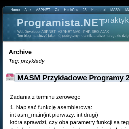
Home
Ajax
ASP.NET
C#
Html/Css
JS
Kendo-ui
MASM
M
praktyk
Programista.NET
WebDeveloper ASP.NET | ASP.NET MVC | PHP, SEO, AJAX
Ten blog ma służyć jako mój podręczny notatnik, a także narzędzie dzi
Archive
Tag: przykłady
lip
MASM Przykładowe Programy 
3
Zadania z terminu zerowego
1. Napisać funkcję asemblerową:
int asm_main(int pierwszy, int drugi)
która sprawdzi, czy oba parametry funkcji są t