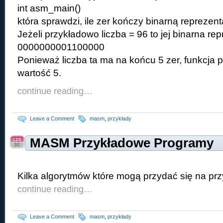
int asm_main()
która sprawdzi, ile zer kończy binarną reprezent
Jeżeli przykładowo liczba = 96 to jej binarna re
0000000001100000
Ponieważ liczba ta ma na końcu 5 zer, funkcja 
wartość 5.
continue reading…
Leave a Comment
masm
,
przykłady
cze
MASM Przykładowe Programy
30
Kilka algorytmów które mogą przydać się na pr
continue reading…
Leave a Comment
masm
,
przykłady