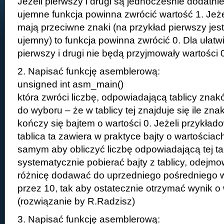
Jeżeli pierwszy i drugi są jednocześnie dodatni
ujemne funkcja powinna zwrócić wartość 1. Jeżel
mają przeciwne znaki (na przykład pierwszy jest
ujemny) to funkcja powinna zwrócić 0. Dla ułat
pierwszy i drugi nie będą przyjmowały wartości 
2. Napisać funkcję asemblerową:
unsigned int asm_main()
która zwróci liczbę, odpowiadającą tablicy zna
do wyboru – że w tablicy tej znajduje się ile znak
kończy się bajtem o wartości 0. Jeżeli przykładow
tablica ta zawiera w praktyce bajty o wartościac
samym aby obliczyć liczbę odpowiadającą tej ta
systematycznie pobierać bajty z tablicy, odejmo
różnicę dodawać do uprzedniego pośredniego
przez 10, tak aby ostatecznie otrzymać wynik o 
(rozwiązanie by R.Radzisz)
3. Napisać funkcję asemblerową: