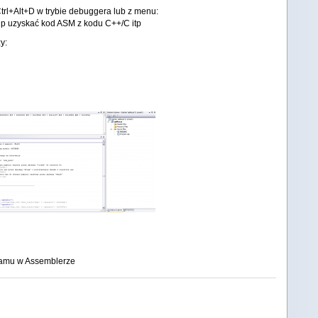
trl+Alt+D w trybie debuggera lub z menu:
 uzyskać kod ASM z kodu C++/C itp
y:
gramu w Assemblerze