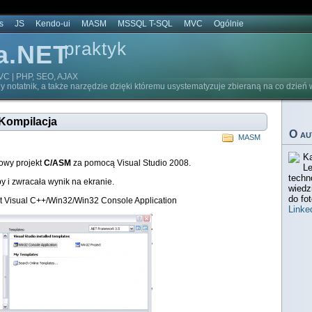
s
JS
Kendo-ui
MASM
MSSQL T-SQL
MVC
Ogólnie
praktyk
a.NET
C | PHP, SEO, AJAX
y notatnik, a także narzędzie dzięki któremu usystematyzuje zbieraną na co dzień 
Kompilacja
O au
MASM
Ka
owy projekt
C/ASM
za pomocą Visual Studio 2008.
Le
techn
y i zwracała wynik na ekranie.
wiedz
do fot
 Visual C++/Win32/Win32 Console Application
Linke