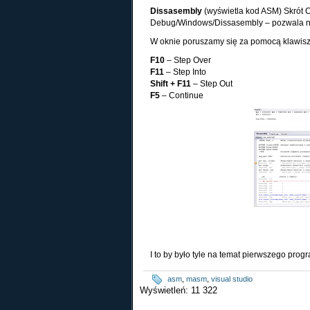
Dissasembly
(wyświetla kod ASM) Skrót C
Debug/Windows/Dissasembly – pozwala np
W oknie poruszamy się za pomocą klawisz
F10
– Step Over
F11
– Step Into
Shift + F11
– Step Out
F5
– Continue
I to by było tyle na temat pierwszego pro
asm
,
masm
,
visual studio
Wyświetleń: 11 322