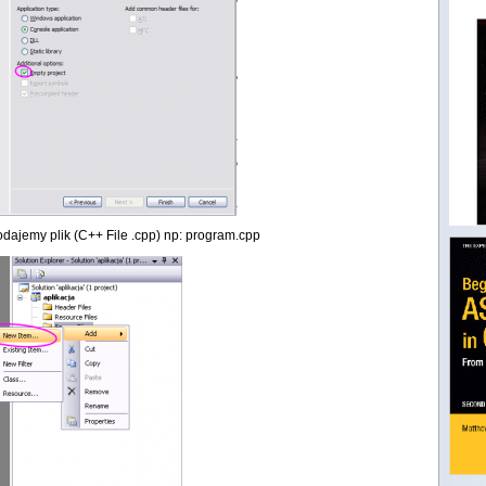
ajemy plik (C++ File .cpp) np: program.cpp