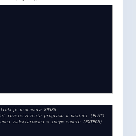
strukcje procesora 80386
del rozmieszczenia programu w pamieci (FLAT)
ienna zadeklarowana w innym module (EXTERN)