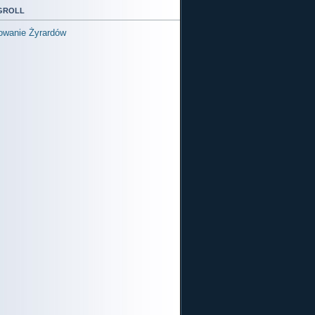
groll
owanie Żyrardów