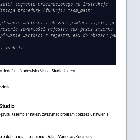
czatek segmentu przeznaczonego na instrukcje
finicja procedury (funkcji) "asm_main"
opiowanie wartosci z obszaru pamieci zajetej przez zmien
mnożenie zawartości rejestru eax przez zmienną "druga" i
opiowanie wartosci z rejestru eax do obszaru pamieci zaj
 z funkcji
y dodać do środowiska Visual Studio foldery
ctories
Studio
ęzyku assembler należy zatrzymać program poprzez ustawienie
trybie debuggera lub z menu: Debug/Windows/Registers