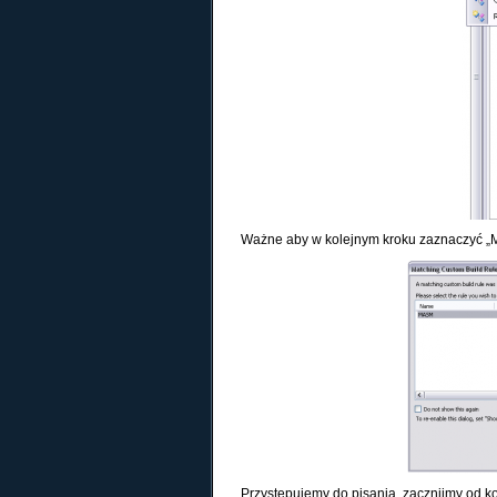
Ważne aby w kolejnym kroku zaznaczyć „M
Przystępujemy do pisania, zacznijmy od k