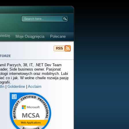
wiedzę.
Moje Osiągnięcia
Polecane
torze
mil Parzych, 38, IT, .NET Dev Team
ader, Side business owner. Pasjonat
ologii internetowych oraz mobilnych. Lubi
ieć co i jak. W wolne chwile rozwija pasję
ografii.
dIn
|
Goldenline
|
Acclaim