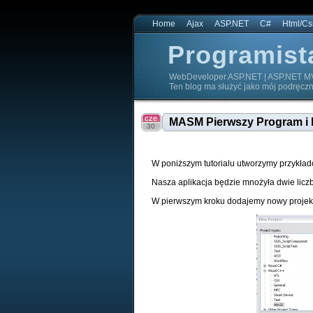
Home
Ajax
ASP.NET
C#
Html/Cs
Programist
WebDeveloper ASP.NET | ASP.NET MV
Ten blog ma służyć jako mój podręczn
Programista.NET
cze
MASM Pierwszy Program i 
30
W poniższym tutorialu utworzymy przykład
Nasza aplikacja będzie mnożyła dwie liczb
W pierwszym kroku dodajemy nowy projekt