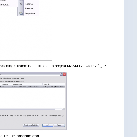
atching Custom Build Rules” na projekt MASM i zatwierdzić „OK”
odu c++/c
program.cpp