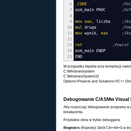
6
.
CODE
;Po
7
asm_main PROC
;De
8
9
mov
eax
,
liczba
;Sk
10
mul
druga
;Po
11
mov
wynik
,
eax
;Sk
12
13
ret
;Powrot
14
asm_main ENDP
15
END
W przypadku błędów przy kompilacji należ
C:\Windows\system
C:\Windows\System32
Options>Projects and Solutions>VC++ Dire
Debugowanie C/ASMw Visual 
Aby rozpocząć debugowanie programu w j
breakpointa.
Przydatne okna w trybie debuggera:
Registers
(Rejestry) Skrót Ctrl+Alt+G w 