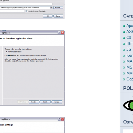
Cate
Aja
AS
C#
Htm
JS
Ken
MA
MS
MV
Ogó
POL
Osta