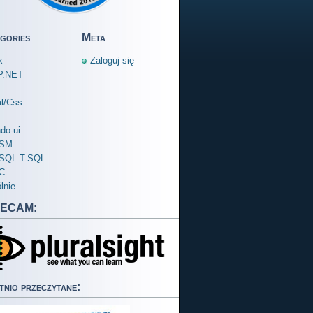
gories
Meta
x
Zaloguj się
P.NET
l/Css
do-ui
SM
SQL T-SQL
C
lnie
ECAM:
tnio przeczytane: