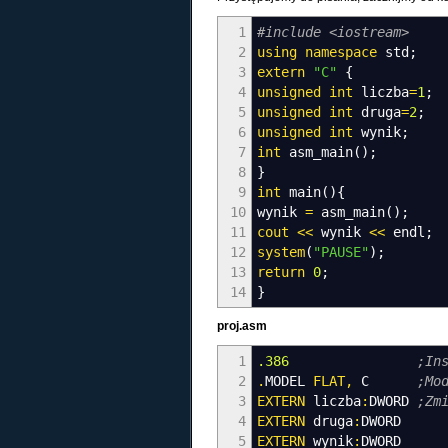
1
#include <iostream>
2
using
namespace
std
;
3
extern
"C"
{
4
unsigned
int
liczba
=
1
;
5
unsigned
int
druga
=
2
;
6
unsigned
int
wynik
;
7
int
asm_main
(
)
;
8
}
9
int
main
(
)
{
10
wynik
=
asm_main
(
)
;
11
cout
<<
wynik
<<
endl
;
12
system
(
"PAUSE"
)
;
13
return
0
;
14
}
proj.asm
1
.386
;In
2
.
MODEL
FLAT
,
C
;Mo
3
EXTERN
liczba
:
DWORD
;Zm
4
EXTERN
druga
:
DWORD
5
EXTERN
wynik
:
DWORD