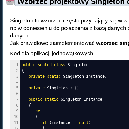
Wzorzec projektowy Singleton 
25
Singleton to wzorzec często przydający się w w
np w odniesieniu do połączenia z bazą danych 
danych.
Jak prawidłowo zaimplementować
wzorzec sin
Kod dla aplikacji jednowątkowych:
1
public
sealed
class
Singleton
2
{
3
private
static
Singleton instance
;
4
5
private
Singleton
(
)
{
}
6
7
public
static
Singleton Instance
8
{
9
get
10
{
11
if
(
instance
==
null
)
12
{