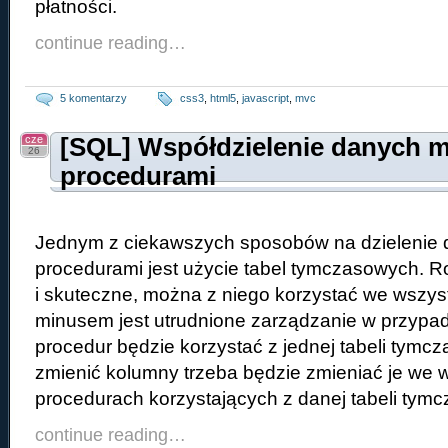
płatności.
continue reading…
5 komentarzy
css3
,
html5
,
javascript
,
mvc
cze
[SQL] Współdzielenie danych 
26
procedurami
Jednym z ciekawszych sposobów na dzielenie
procedurami jest użycie tabel tymczasowych. Ro
i skuteczne, można z niego korzystać we wszyst
minusem jest utrudnione zarządzanie w przypa
procedur będzie korzystać z jednej tabeli tymc
zmienić kolumny trzeba będzie zmieniać je we 
procedurach korzystających z danej tabeli tymc
continue reading…