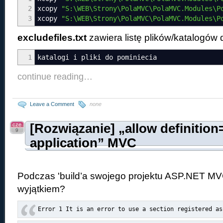
2
xcopy
"S:\WEB\Strony\PolaMVC\PolaMVC.Modules\P
3
xcopy
"S:\WEB\Strony\PolaMVC\PolaMVC.Modules\P
excludefiles.txt
zawiera listę plików/katalogów 
1
katalogi i pliki do pominiecia
continue reading…
Leave a Comment
none
cze
[Rozwiązanie] „allow definitio
9
application” MVC
Podczas 'build’a swojego projektu ASP.NET MVC
wyjątkiem?