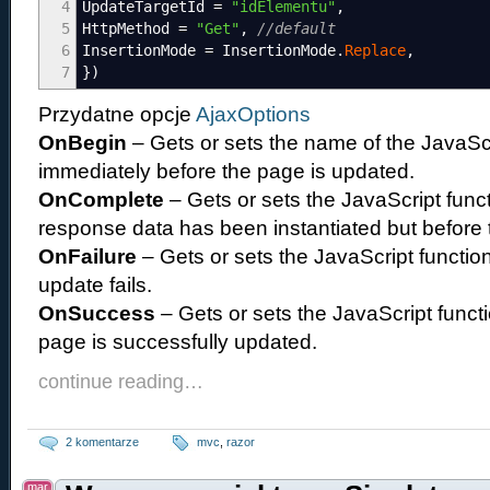
4
UpdateTargetId
=
"idElementu"
,
5
HttpMethod
=
"Get"
,
//default
6
InsertionMode
=
InsertionMode
.
Replace
,
7
}
)
Przydatne opcje
AjaxOptions
OnBegin
– Gets or sets the name of the JavaScri
immediately before the page is updated.
OnComplete
– Gets or sets the JavaScript func
response data has been instantiated but before 
OnFailure
– Gets or sets the JavaScript function 
update fails.
OnSuccess
– Gets or sets the JavaScript functio
page is successfully updated.
continue reading…
2 komentarze
mvc
,
razor
mar