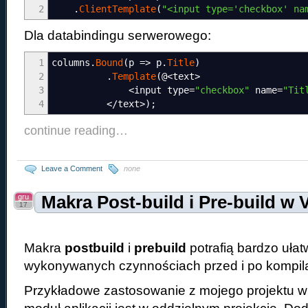
2
.
ClientTemplate
(
"<input type='checkbox' na
Dla databindingu serwerowego:
1
columns
.
Bound
(
p
=>
p
.
Title
)
2
.
Template
(
@
<
text
>
3
<
input type
=
"checkbox"
name
=
"Tit
4
</
text
>
)
;
continue reading…
Leave a Comment
none
gru
Makra Post-build i Pre-build w 
17
Makra
postbuild
i
prebuild
potrafią bardzo ułat
wykonywanych czynnościach przed i po kompila
Przykładowe zastosowanie z mojego projektu 