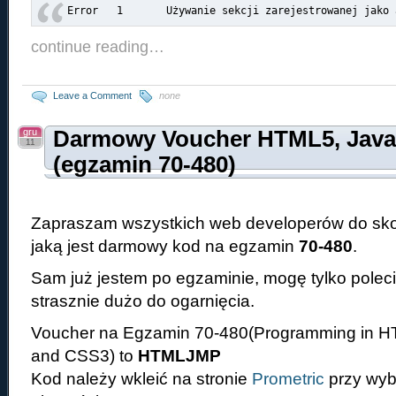
continue reading…
Leave a Comment
none
gru
Darmowy Voucher HTML5, Java
11
(egzamin 70-480)
Zapraszam wszystkich web developerów do skor
jaką jest darmowy kod na egzamin
70-480
.
Sam już jestem po egzaminie, mogę tylko polecić
strasznie dużo do ogarnięcia.
Voucher na Egzamin 70-480(Programming in HT
and CSS3) to
HTMLJMP
Kod należy wkleić na stronie
Prometric
przy wyb