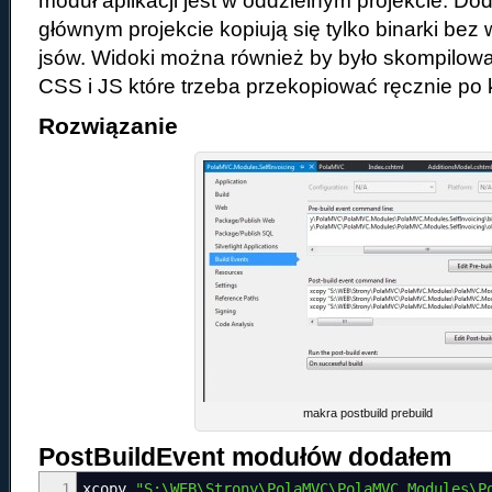
moduł aplikacji jest w oddzielnym projekcie. Do
głównym projekcie kopiują się tylko binarki bez
jsów. Widoki można również by było skompilowa
CSS i JS które trzeba przekopiować ręcznie po k
Rozwiązanie
makra postbuild prebuild
PostBuildEvent
modułów dodałem
1
xcopy
"S:\WEB\Strony\PolaMVC\PolaMVC.Modules\P