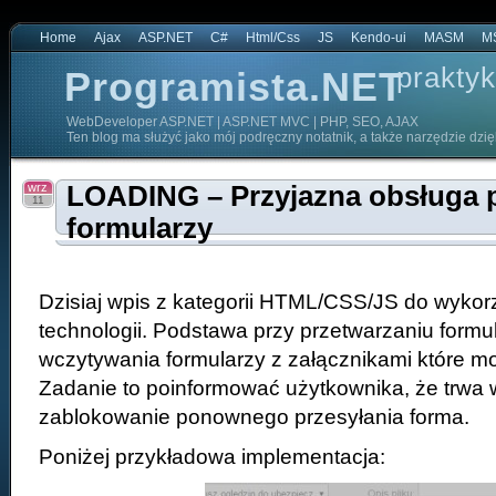
Home
Ajax
ASP.NET
C#
Html/Css
JS
Kendo-ui
MASM
M
praktyk
Programista.NET
WebDeveloper ASP.NET | ASP.NET MVC | PHP, SEO, AJAX
Ten blog ma służyć jako mój podręczny notatnik, a także narzędzie dzi
wrz
LOADING – Przyjazna obsługa p
11
formularzy
Dzisiaj wpis z kategorii HTML/CSS/JS do wykor
technologii. Podstawa przy przetwarzaniu formu
wczytywania formularzy z załącznikami które mo
Zadanie to poinformować użytkownika, że trwa
zablokowanie ponownego przesyłania forma.
Poniżej przykładowa implementacja: