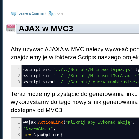
Leave a Comment
none
mar
AJAX w MVC3
26
Aby używać AJAXA w MVC należy wywołać poniż
znajdziemy je w folderze Scripts naszego projek
1
<
script src
=
"../../Scripts/MicrosoftAjax.js"
ty
2
<
script src
=
"../../Scripts/MicrosoftMvcAjax.js
3
<
script src
=
"../../Scripts/jquery.unobtrusive-
Teraz możemy przystąpić do generowania linku n
wykorzystamy do tego nowy silnik generowania
dostępny od MVC3
1
@Ajax
.
ActionLink
(
"Kliknij aby wykonać akcję"
,
2
"NazwaAkcji"
,
3
new
AjaxOptions
{