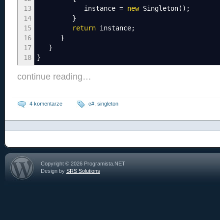
13
instance
=
new
Singleton
(
)
;
14
}
15
return
instance
;
16
}
17
}
18
}
continue reading…
4 komentarze
c#
,
singleton
Copyright © 2026 Programista.NET
Design by
SRS Solutions