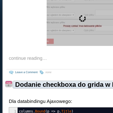
continue reading…
Leave a Comment
none
mar
Dodanie checkboxa do grida w
6
Dla databindingu Ajaxowego:
1
columns
.
Bound
(
p
=>
p
.
Title
)