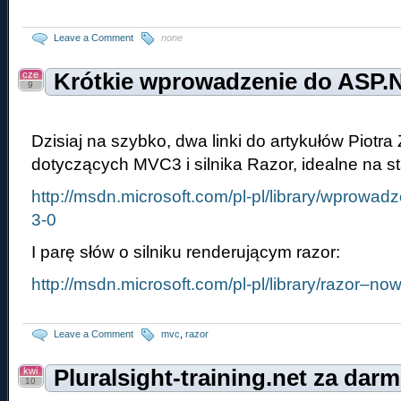
Leave a Comment
none
cze
Krótkie wprowadzenie do ASP.N
9
Dzisiaj na szybko, dwa linki do artykułów Piotra 
dotyczących MVC3 i silnika Razor, idealne na s
http://msdn.microsoft.com/pl-pl/library/wprowad
3-0
I parę słów o silniku renderującym razor:
http://msdn.microsoft.com/pl-pl/library/razor–now
Leave a Comment
mvc
,
razor
kwi
Pluralsight-training.net za dar
10